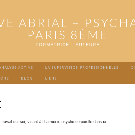
VE ABRIAL – PSYCH
PARIS 8ÈME
FORMATRICE – AUTEURE
ANALYSE ACTIVE
LA SUPERVISION PROFESSIONNELLE
C
IONS
BLOG
LIENS
E
 travail sur soi, visant à l’harmonie psycho-corporelle dans un