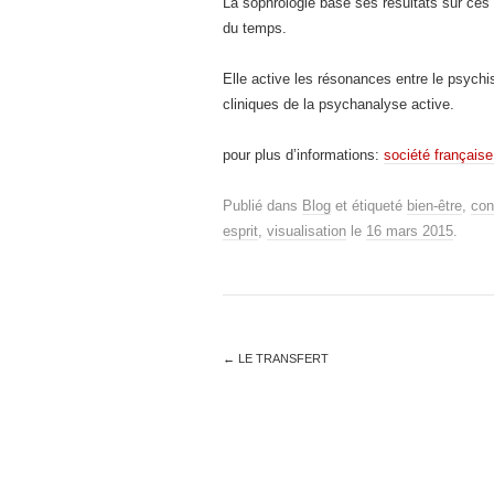
La sophrologie base ses résultats sur ces
du temps.
Elle active les résonances entre le psychis
cliniques de la psychanalyse active.
pour plus d’informations:
société française
Publié dans
Blog
et étiqueté
bien-être
,
con
esprit
,
visualisation
le
16 mars 2015
.
←
LE TRANSFERT