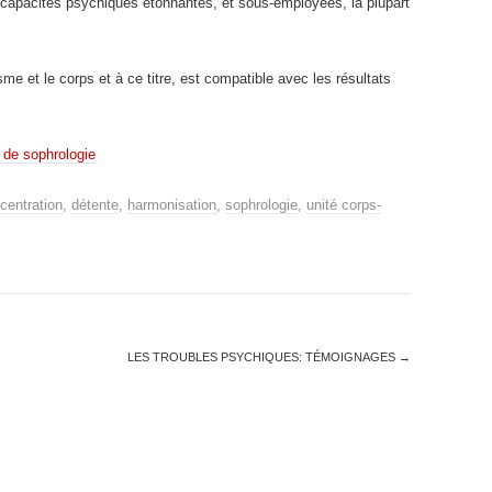
 capacités psychiques étonnantes, et sous-employées, la plupart
me et le corps et à ce titre, est compatible avec les résultats
 de sophrologie
centration
,
détente
,
harmonisation
,
sophrologie
,
unité corps-
LES TROUBLES PSYCHIQUES: TÉMOIGNAGES
→