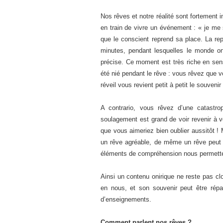
Nos rêves et notre réalité sont fortement 
en train de vivre un événement : « je me s
que le conscient reprend sa place. La re
minutes, pendant lesquelles le monde oniri
précise. Ce moment est très riche en sen
été nié pendant le rêve : vous rêvez que 
réveil vous revient petit à petit le souveni
A contrario, vous rêvez d’une catastrop
soulagement est grand de voir revenir à vo
que vous aimeriez bien oublier aussitôt ! 
un rêve agréable, de même un rêve peut 
éléments de compréhension nous permette
Ainsi un contenu onirique ne reste pas clois
en nous, et son souvenir peut être répar
d’enseignements.
Comment parlent nos rêves ?