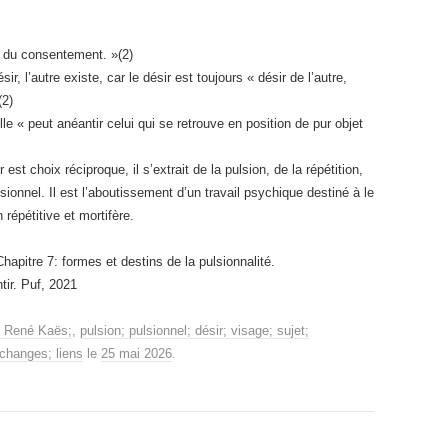
e du consentement. »(2)
ir, l’autre existe, car le désir est toujours « désir de l’autre,
(2)
le « peut anéantir celui qui se retrouve en position de pur objet
r est choix réciproque, il s’extrait de la pulsion, de la répétition,
nnel. Il est l’aboutissement d’un travail psychique destiné à le
n répétitive et mortifère.
apitre 7: formes et destins de la pulsionnalité.
tir. Puf, 2021
; René Kaës;
,
pulsion; pulsionnel; désir; visage; sujet;
changes; liens
le
25 mai 2026
.