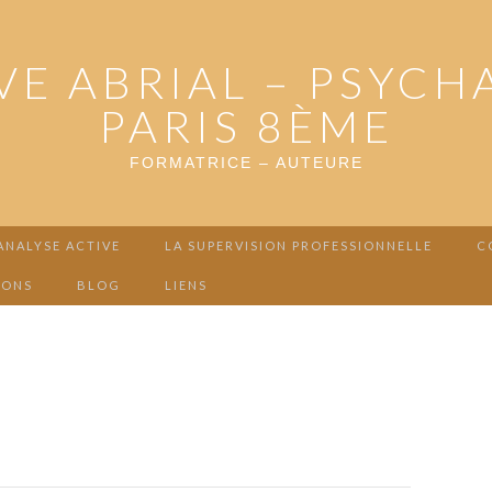
VE ABRIAL – PSYCH
PARIS 8ÈME
FORMATRICE – AUTEURE
ANALYSE ACTIVE
LA SUPERVISION PROFESSIONNELLE
C
IONS
BLOG
LIENS