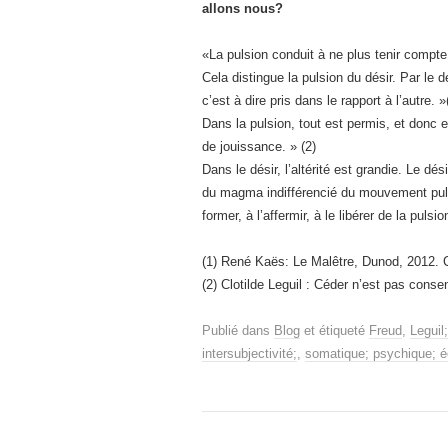
allons nous?
«La pulsion conduit à ne plus tenir compt
Cela distingue la pulsion du désir. Par le dés
c’est à dire pris dans le rapport à l’autre. »
Dans la pulsion, tout est permis, et donc el
de jouissance. » (2)
Dans le désir, l’altérité est grandie. Le dési
du magma indifférencié du mouvement pulsio
former, à l’affermir, à le libérer de la pulsio
(1) René Kaës: Le Malêtre, Dunod, 2012. Ch
(2) Clotilde Leguil : Céder n’est pas consen
Publié dans
Blog
et étiqueté
Freud
,
Leguil
intersubjectivité;
,
somatique; psychique; é