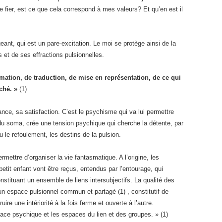
je fier, est ce que cela correspond à mes valeurs? Et qu’en est il
geant, qui est un pare-excitation. Le moi se protège ainsi de la
 et de ses effractions pulsionnelles.
rmation, de traduction, de mise en représentation, de ce qui
ché. »
(1)
ance, sa satisfaction. C’est le psychisme qui va lui permettre
 du soma, crée une tension psychique qui cherche la détente, par
ou le refoulement, les destins de la pulsion.
rmettre d’organiser la vie fantasmatique. A l’origine, les
tit enfant vont être reçus, entendus par l’entourage, qui
ituant un ensemble de liens intersubjectifs. La qualité des
un espace pulsionnel commun et partagé (1) , constitutif de
ire une intériorité à la fois ferme et ouverte à l’autre.
ace psychique et les espaces du lien et des groupes. » (1)