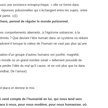
aussi une existence extrapsychique. « elle se forme dans
es réponses pulsionnelles qui s’échangent entre les sujets, entre
 partie. »(1)
 liens, permet de réguler le monde pulsionnel.
ue les comportements aberrants, à l’égoïsme outrancier, à la
 admirés ? Que devient l’être humain dans un système où réduire
advient-il lorsque la valeur de l’humain ne vaut pas plus qu’une
ination d’un groupe d’autres humains est justifié, magnifié,
n monde où un grand nombre serait « tellement possédé de
e perdre l’idée du mal qu’il cause, et ne voit plus que lui dans
Stendhal, De l’amour)
nd place et domine le moi.
qui rend compte de l’humanité en lui, qui nous tend vers
 face à nous, pour nous modérer, pour nous humaniser, où