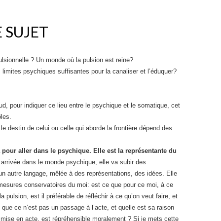
E SUJET
lsionnelle ? Un monde où la pulsion est reine?
limites psychiques suffisantes pour la canaliser et l’éduquer?
ud, pour indiquer ce lieu entre le psychique et le somatique, cet
ôles.
le destin de celui ou celle qui aborde la frontière dépend des
 pour aller dans le psychique. Elle est la représentante du
 arrivée dans le monde psychique, elle va subir des
 un autre langage, mêlée à des représentations, des idées. Elle
mesures conservatoires du moi: est ce que pour ce moi, à ce
a pulsion, est il préférable de réfléchir à ce qu’on veut faire, et
e que ce n’est pas un passage à l’acte, et quelle est sa raison
st mise en acte, est répréhensible moralement ? Si je mets cette