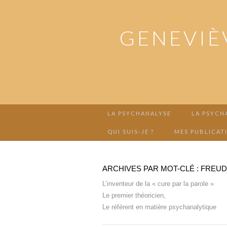
GENEVIÈ
LA PSYCHANALYSE
LA PSYCH
QUI SUIS-JE ?
MES PUBLICAT
ARCHIVES PAR MOT-CLÉ : FREUD
L’inventeur de la « cure par la parole »
Le premier théoricien,
Le référent en matière psychanalytique