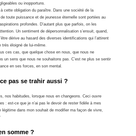
igeables ou inopportuns.
cette obligation du paraître. Dans une société de la
s de toute puissance et de jeunesse éternelle sont portées au
es aspirations profondes. D’autant plus que parfois, on les
attention. Un sentiment de dépersonnalisation s’ensuit, quand,
’être dérive au hasard des diverses identifications qui l’attirent
re très éloigné de lui-même.
 tous ces cas, que quelque chose en nous, que nous ne
ans un sens que nous ne souhaitons pas. C’est ne plus se sentir
iance en ses forces, en son mental.
ce pas se trahir aussi ?
s, nos habitudes, lorsque nous en changeons. Ceci ouvre
s : est-ce que je n’ai pas le devoir de rester fidèle à mes
e légitime dans mon souhait de modifier ma façon de vivre,
?
, en somme ?