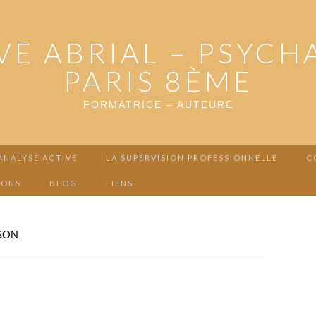
VE ABRIAL – PSYCH
PARIS 8ÈME
FORMATRICE – AUTEURE
ANALYSE ACTIVE
LA SUPERVISION PROFESSIONNELLE
C
IONS
BLOG
LIENS
SON