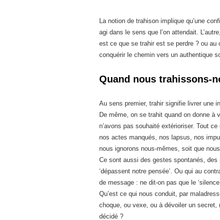
La notion de trahison implique qu’une confi
agi dans le sens que l’on attendait. L’autr
est ce que se trahir est se perdre ? ou au 
conquérir le chemin vers un authentique so
Quand nous trahissons-n
Au sens premier, trahir signifie livrer une i
De même, on se trahit quand on donne à vo
n’avons pas souhaité extérioriser. Tout ce
nos actes manqués, nos lapsus, nos impuls
nous ignorons nous-mêmes, soit que nous 
Ce sont aussi des gestes spontanés, des pa
‘dépassent notre pensée’. Ou qui au contra
de message : ne dit-on pas que le ‘silence 
Qu’est ce qui nous conduit, par maladress
choque, ou vexe, ou à dévoiler un secret, 
décidé ?