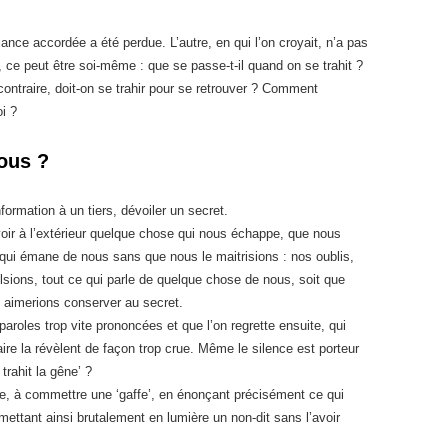
ance accordée a été perdue. L’autre, en qui l’on croyait, n’a pas
e, ce peut être soi-même : que se passe-t-il quand on se trahit ?
contraire, doit-on se trahir pour se retrouver ? Comment
i ?
ous ?
nformation à un tiers, dévoiler un secret.
ir à l’extérieur quelque chose qui nous échappe, que nous
 qui émane de nous sans que nous le maitrisions : nos oublis,
ions, tout ce qui parle de quelque chose de nous, soit que
aimerions conserver au secret.
roles trop vite prononcées et que l’on regrette ensuite, qui
ire la révèlent de façon trop crue. Même le silence est porteur
trahit la gêne’ ?
e, à commettre une ‘gaffe’, en énonçant précisément ce qui
mettant ainsi brutalement en lumière un non-dit sans l’avoir