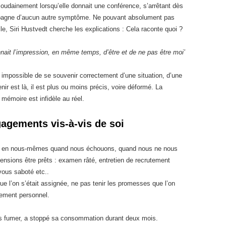
soudainement lorsqu’elle donnait une conférence, s’arrêtant dès
ompagne d’aucun autre symptôme. Ne pouvant absolument pas
le, Siri Hustvedt cherche les explications : Cela raconte quoi ?
ait l’impression, en même temps, d’être et de ne pas être moi’
 impossible de se souvenir correctement d’une situation, d’une
enir est là, il est plus ou moins précis, voire déformé. La
 mémoire est infidèle au réel.
gagements vis-à-vis de soi
e en nous-mêmes quand nous échouons, quand nous ne nous
ensions être prêts : examen râté, entretien de recrutement
vous saboté etc..
ue l’on s’était assignée, ne pas tenir les promesses que l’on
gement personnel.
s fumer, a stoppé sa consommation durant deux mois.