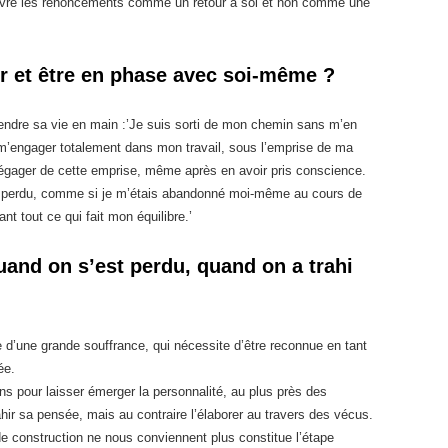
vivre les renoncements comme un retour à soi et non comme une
r et être en phase avec soi-même ?
endre sa vie en main :’Je suis sorti de mon chemin sans m’en
r m’engager totalement dans mon travail, sous l’emprise de ma
 dégager de cette emprise, même après en avoir pris conscience.
is perdu, comme si je m’étais abandonné moi-même au cours de
ant tout ce qui fait mon équilibre.’
and on s’est perdu, quand on a trahi
d’une grande souffrance, qui nécessite d’être reconnue en tant
ée.
ons pour laisser émerger la personnalité, au plus près des
hir sa pensée, mais au contraire l’élaborer au travers des vécus.
 construction ne nous conviennent plus constitue l’étape