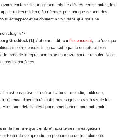
uvons contenir: les rougissements, les lèvres frémissantes, les
ppris à déconsidérer, à enfermer, pensant que ce sont des
s nous échappent et se donnent à voir, sans que nous ne
mon chagrin ‘?
Georg Groddeck (1)
. Autrement dit, par
l’inconscient
,
ce ‘quelque
ahissant notre conscient. Le ça, cette partie secrète et bien
it la force de la répression mise en œuvre pour le refouler. Nous
tions incontrôlées.
l n’est pas présent là où on l’attend : maladie, faiblesse,
 à l’épreuve d’avoir à réajuster nos exigences vis-à-vis de lui.
. Elles sont défaillantes quand nous aurions pourtant voulu
dans ‘la Femme qui tremble’
raconte ses investigations
 pour tenter de comprendre un phénomène de tremblements