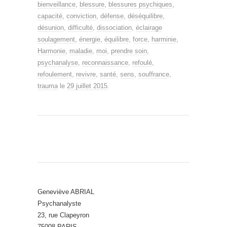
bienveillance
,
blessure
,
blessures psychiques
,
capacité
,
conviction
,
défense
,
déséquilibre
,
désunion
,
difficulté
,
dissociation
,
éclairage
soulagement
,
énergie
,
équilibre
,
force
,
harminie
,
Harmonie
,
maladie
,
moi
,
prendre soin
,
psychanalyse
,
reconnaissance
,
refoulé
,
refoulement
,
revivre
,
santé
,
sens
,
souffrance
,
trauma
le
29 juillet 2015
.
Geneviève ABRIAL
Psychanalyste
23, rue Clapeyron
75008 PARIS