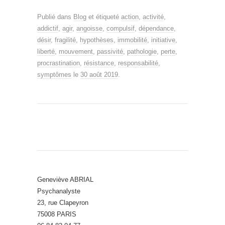
Publié dans
Blog
et étiqueté
action
,
activité
,
addictif
,
agir
,
angoisse
,
compulsif
,
dépendance
,
désir
,
fragilité
,
hypothèses
,
immobilité
,
initiative
,
liberté
,
mouvement
,
passivité
,
pathologie
,
perte
,
procrastination
,
résistance
,
responsabilité
,
symptômes
le
30 août 2019
.
Geneviève ABRIAL
Psychanalyste
23, rue Clapeyron
75008 PARIS