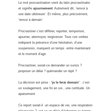
Le mot procrastination vient du latin procrastinatio
et signifie
ajournement
. Autrement dit, ‘renvoi à
une date ultérieure’. Et même, plus précisément,
‘renvoi à demain’.
Procrastiner c’est différer, reporter, temporiser,
ajourner, atermoyer, tergiverser. Tous ces verbes
indiquent la présence d’une hésitation, d’une
suspension, marquent un temps entre maintenant
et le moment d’agir.
Procrastiner, serait-ce demander un sursis ?
proposer un délai ? quémander un répit ?
La décision est prise :
‘je le ferai demain’
. c’est
un soulagement, une fin en soi , une certitude. Un
apaisement.
Ce report serait-il un espace de vie, une respiration
nécessaire ? est-ce un désir d’échapper au temps,