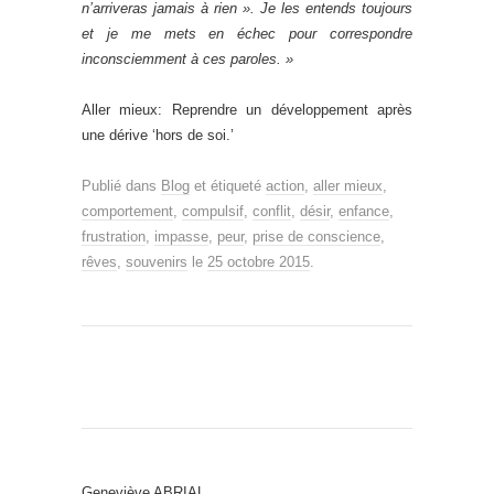
n’arriveras jamais à rien ». Je les entends toujours
et je me mets en échec pour correspondre
inconsciemment à ces paroles. »
Aller mieux: Reprendre un développement après
une dérive ‘hors de soi.’
Publié dans
Blog
et étiqueté
action
,
aller mieux
,
comportement
,
compulsif
,
conflit
,
désir
,
enfance
,
frustration
,
impasse
,
peur
,
prise de conscience
,
rêves
,
souvenirs
le
25 octobre 2015
.
Geneviève ABRIAL